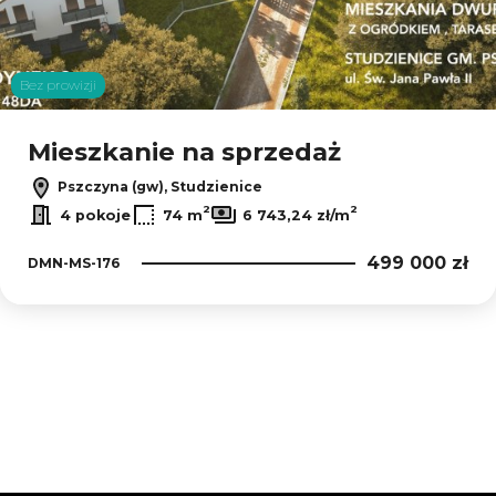
Bez prowizji
Mieszkanie na sprzedaż
Pszczyna (gw), Studzienice
2
2
4 pokoje
74 m
6 743,24 zł/m
499 000 zł
DMN-MS-176