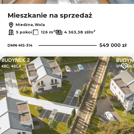
Mieszkanie na sprzedaż
Miedźna, Wola
2
2
5 pokoi
126 m
4 363,38 zł/m
549 000 zł
DMN-MS-314
Dodaj