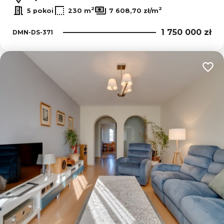
2
2
5 pokoi
230 m
7 608,70 zł/m
1 750 000 zł
DMN-DS-371
Dodaj