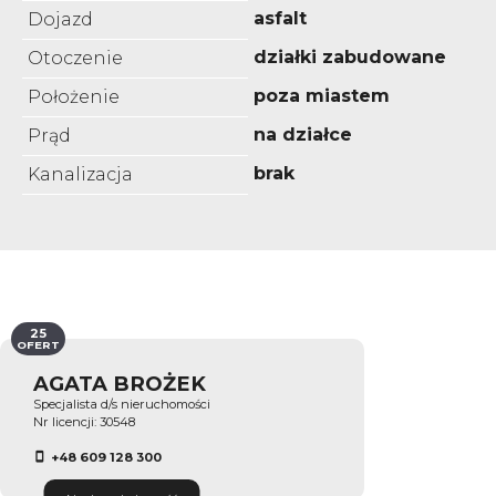
asfalt
Dojazd
działki zabudowane
Otoczenie
poza miastem
Położenie
na działce
Prąd
brak
Kanalizacja
25
OFERT
AGATA BROŻEK
Specjalista d/s nieruchomości
Nr licencji: 30548
+48 609 128 300