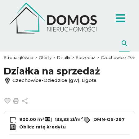
Strona główna
Oferty
Działki
Sprzedaż
Czechowice-Dzied
Działka na sprzedaż
Czechowice-Dziedzice (gw), Ligota
Dodaj do ulubionych
Drukuj
Udostępnij
2
900.00 m²
133,33 zł/m
DMN-GS-297
Oblicz ratę kredytu