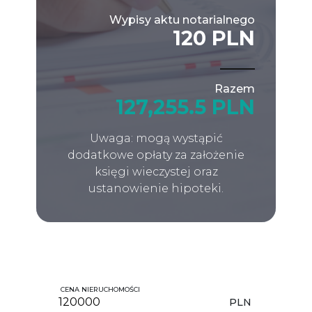
Wypisy aktu notarialnego
120 PLN
Razem
127,255.5 PLN
Uwaga: mogą wystąpić
dodatkowe opłaty za założenie
księgi wieczystej oraz
ustanowienie hipoteki.
CENA NIERUCHOMOŚCI
PLN