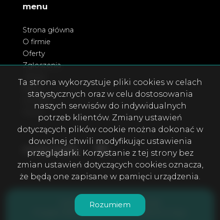
menu
Strona główna
O firmie
Oferty
Zgłoszenia
Usługi
Ta strona wykorzystuje pliki cookies w celach
Blog
statystycznych oraz w celu dostosowania
Kontakt
naszych serwisów do indywidualnych
Rodo
potrzeb klientów. Zmiany ustawień
dotyczących plików cookie można dokonać w
dowolnej chwili modyfikując ustawienia
Facebook
Facebook
social media
przeglądarki. Korzystanie z tej strony bez
zmian ustawień dotyczących cookies oznacza,
że będą one zapisane w pamięci urządzenia.
DOMOS Nieruchomości © 2026
Rozumiem
Program dla biur nieruchomości
Galactica Virgo