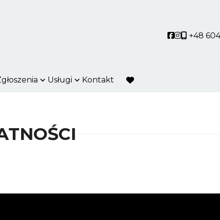
Social link
Social link
+48 604
Zgłoszenia
Usługi
Kontakt
favorite
ATNOŚCI