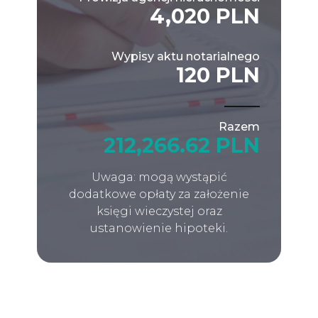
4,020 PLN
Wypisy aktu notarialnego
120 PLN
Razem
212,266.62 PLN
Uwaga: mogą wystąpić
dodatkowe opłaty za założenie
księgi wieczystej oraz
ustanowienie hipoteki.