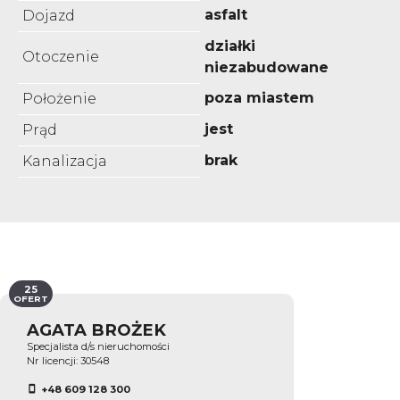
asfalt
Dojazd
działki
Otoczenie
niezabudowane
poza miastem
Położenie
jest
Prąd
brak
Kanalizacja
25
OFERT
AGATA BROŻEK
Specjalista d/s nieruchomości
Nr licencji: 30548
+48 609 128 300