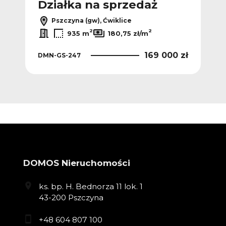
Działka na sprzedaż
Pszczyna (gw), Ćwiklice
2
2
935 m
180,75 zł/m
169 000 zł
DMN-GS-247
DOMOS Nieruchomości
ks. bp. H. Bednorza 11 lok. 1
43-200 Pszczyna
+48 604 807 100