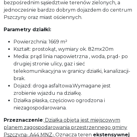
bezpośrednim sąsiedztwie terenów zielonych, a
jednocześnie bardzo dobrym dojazdem do centrum
Pszczyny oraz miast ościennych.
Parametry działki:
Powierzchnia: 1669 m²
Kształt: prostokąt, wymiary ok. 82mx20m
Media: prąd linia napowietrzna , woda, prąd- po
drugiej stronie ulicy, gaz i sieć
telekomunikacyjna w granicy działki, kanalizacji-
brak.
Dojazd: droga asfaltowa.Wymagane jest
zrobienie wjazdu na działkę.
Działka płaska, częściowo ogrodzona i
niezagospodarowana.
Przeznaczenie
:
Działka objęta jest miejscowym
planem zagospodarowania przestrzennego gminy
Pszczyna- A44 MNZ-
Oznacza teren
ekstensywnej