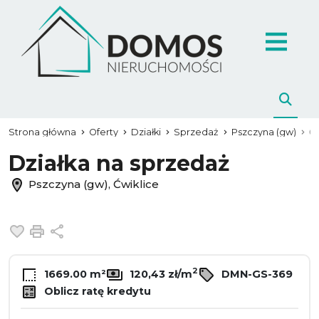
Strona główna
Oferty
Działki
Sprzedaż
Pszczyna (gw)
Ć
Działka na sprzedaż
Pszczyna (gw), Ćwiklice
Dodaj do ulubionych
Drukuj
Udostępnij
2
1669.00 m²
120,43 zł/m
DMN-GS-369
Oblicz ratę kredytu