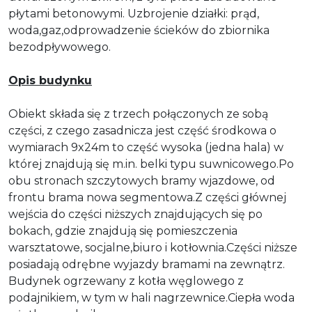
płytami betonowymi. Uzbrojenie działki: prąd,
woda,gaz,odprowadzenie ścieków do zbiornika
bezodpływowego.
Opis budynku
Obiekt składa się z trzech połączonych ze sobą
części, z czego zasadnicza jest część środkowa o
wymiarach 9x24m to część wysoka (jedna hala) w
której znajdują się m.in. belki typu suwnicowego.Po
obu stronach szczytowych bramy wjazdowe, od
frontu brama nowa segmentowa.Z części głównej
wejścia do części niższych znajdujących się po
bokach, gdzie znajdują się pomieszczenia
warsztatowe, socjalne,biuro i kotłownia.Części niższe
posiadają odrębne wyjazdy bramami na zewnątrz.
Budynek ogrzewany z kotła węglowego z
podajnikiem, w tym w hali nagrzewnice.Ciepła woda