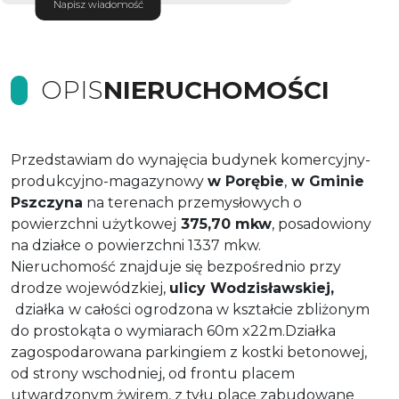
Napisz wiadomość
OPIS
NIERUCHOMOŚCI
Przedstawiam do wynajęcia budynek komercyjny-
produkcyjno-magazynowy
w Porębie
,
w Gminie
Pszczyna
na terenach przemysłowych o
powierzchni użytkowej
375,70 mkw
, posadowiony
na działce o powierzchni 1337 mkw.
Nieruchomość znajduje się bezpośrednio przy
drodze wojewódzkiej,
ulicy Wodzisławskiej,
działka
w całości ogrodzona w kształcie zbliżonym
do prostokąta o wymiarach 60m x22m.Działka
zagospodarowana parkingiem z kostki betonowej,
od strony wschodniej, od frontu placem
utwardzonym żwirem, z tyłu place zabudowane