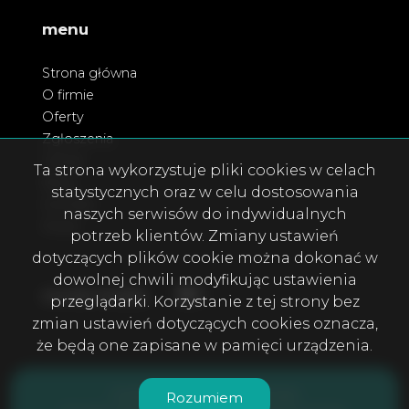
menu
Strona główna
O firmie
Oferty
Zgłoszenia
Usługi
Ta strona wykorzystuje pliki cookies w celach
Blog
statystycznych oraz w celu dostosowania
Kontakt
naszych serwisów do indywidualnych
Rodo
potrzeb klientów. Zmiany ustawień
dotyczących plików cookie można dokonać w
dowolnej chwili modyfikując ustawienia
Facebook
Facebook
social media
przeglądarki. Korzystanie z tej strony bez
zmian ustawień dotyczących cookies oznacza,
że będą one zapisane w pamięci urządzenia.
DOMOS Nieruchomości © 2026
Rozumiem