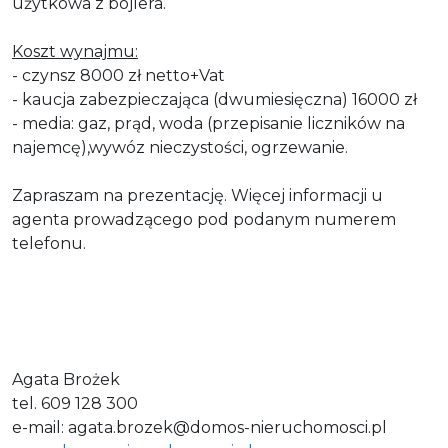
użytkowa z bojlera.
Koszt wynajmu:
- czynsz 8000 zł netto+Vat
- kaucja zabezpieczająca (dwumiesięczna) 16000 zł
- media: gaz, prąd, woda (przepisanie liczników na
najemcę),wywóz nieczystości, ogrzewanie.
Zapraszam na prezentację. Więcej informacji u
agenta prowadzącego pod podanym numerem
telefonu.
Agata Brożek
tel. 609 128 300
e-mail: agata.brozek@domos-nieruchomosci.pl