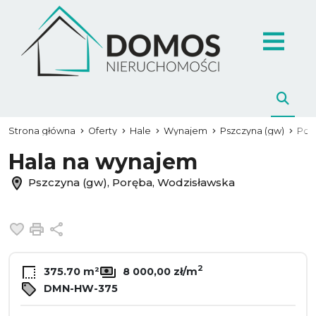
Strona główna
Oferty
Hale
Wynajem
Pszczyna (gw)
Por
Hala na wynajem
Pszczyna (gw), Poręba, Wodzisławska
Dodaj do ulubionych
Drukuj
Udostępnij
2
375.70 m²
8 000,00 zł/m
DMN-HW-375