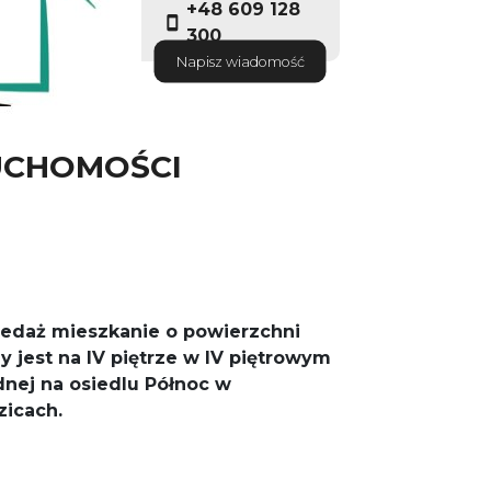
+48 609 128
300
Napisz wiadomość
UCHOMOŚCI
edaż mieszkanie o powierzchni
y jest na IV piętrze w IV piętrowym
dnej na osiedlu Północ w
icach.