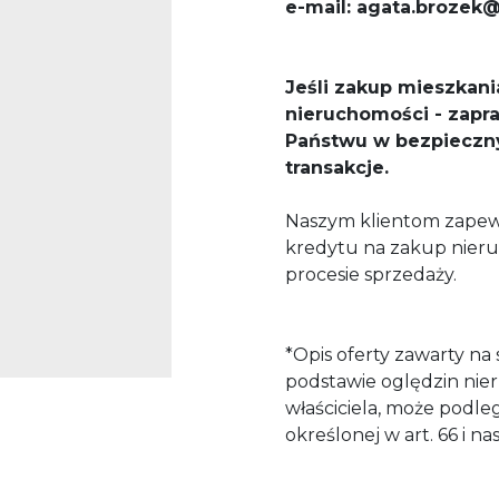
e-mail: agata.brozek
Jeśli zakup mieszkani
nieruchomości - zap
Państwu w bezpieczn
transakcje.
Naszym klientom zapew
kredytu na zakup nier
procesie sprzedaży.
*Opis oferty zawarty na
podstawie oględzin nie
właściciela, może podlega
określonej w art. 66 i n