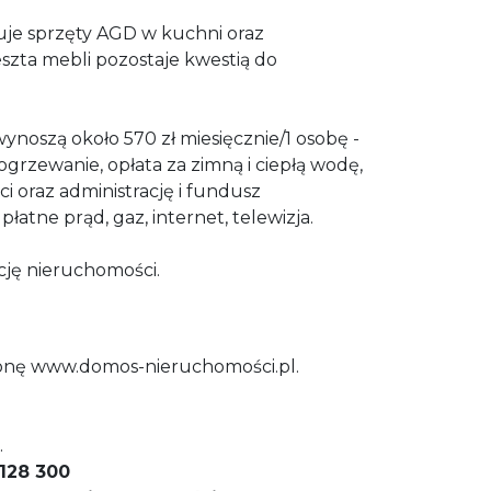
je sprzęty AGD w kuchni oraz
eszta mebli pozostaje kwestią do
wynoszą około 570 zł miesięcznie/1 osobę -
ogrzewanie, opłata za zimną i ciepłą wodę,
i oraz administrację i fundusz
tne prąd, gaz, internet, telewizja.
ję nieruchomości.
ronę www.domos-nieruchomości.pl.
.
 128 300