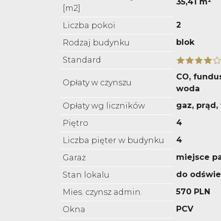
35,41 m²
[m2]
2
Liczba pokoi
blok
Rodzaj budynku
Standard
CO, fundu
Opłaty w czynszu
woda
gaz, prąd
Opłaty wg liczników
4
Piętro
4
Liczba pięter w budynku
miejsce p
Garaż
do odświe
Stan lokalu
570 PLN
Mies. czynsz admin.
PCV
Okna