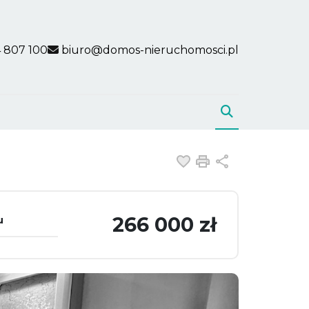
 807 100
biuro@domos-nieruchomosci.pl
Dodaj do ulubiony
Drukuj
Udostępnij
266 000 zł
u