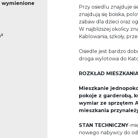
o wymienione
Przy osiedlu znajduje s
znajdują się boiska, pol
zabaw dla dzieci oraz 
W najbliższej okolicy z
m²
Kablowania, szkoły, prz
Osiedle jest bardzo dob
droga wylotowa do Kato
ROZKŁAD MIESZKANIA
Mieszkanie jednopok
pokoje z garderobą, 
wymiar ze sprzętem A
mieszkania przynależy
STAN TECHNICZNY
-mi
nowego nabywcy do odś