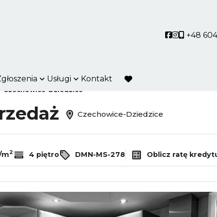
Social link
Social link
+48 604
Zgłoszenia
Usługi
Kontakt
favorite
Czechowice-Dziedzice
przedaż
Czechowice-Dziedzice
2
ł/m
4 piętro
DMN-MS-278
Oblicz ratę kredyt