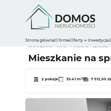
Strona główna
O firmie
Oferty
Inwestycje
Strona główna
Oferty
Mieszkania
Sprzedaż
Mieszkanie na s
2 pokoje
35.41 m²
7 512,00 z