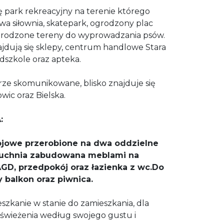
ię park rekreacyjny na terenie którego
owa siłownia, skatepark, ogrodzony plac
ogrodzone tereny do wyprowadzania psów.
najdują się sklepy, centrum handlowe Stara
edszkole oraz apteka.
rze skomunikowane, blisko znajduje się
wic oraz Bielska.
:
ojowe przerobione na dwa oddzielne
kuchnia zabudowana meblami na
GD, przedpokój oraz łazienka z wc.Do
 balkon oraz piwnica.
eszkanie w stanie do zamieszkania, dla
wieżenia według swojego gustu i