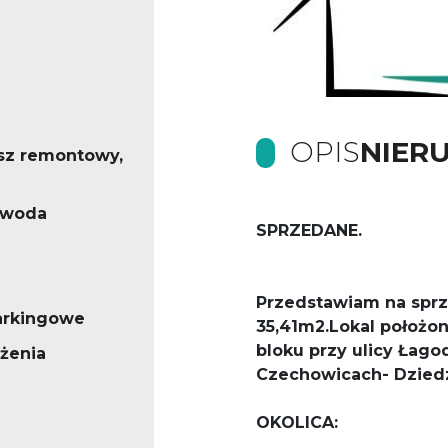
OPIS
NIER
sz remontowy,
, woda
SPRZEDANE.
Przedstawiam na sprz
arkingowe
35,41m2.Lokal położon
bloku przy ulicy Łago
żenia
Czechowicach- Dziedz
OKOLICA: