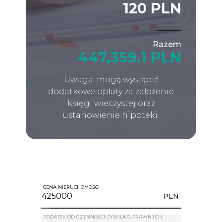
120 PLN
Razem
447,359.1 PLN
Uwaga: mogą wystąpić
dodatkowe opłaty za założenie
księgi wieczystej oraz
ustanowienie hipoteki.
CENA NIERUCHOMOŚCI
PLN
PODATEK OD CZYNNOŚCI CYWILNO-PRAWNYCH