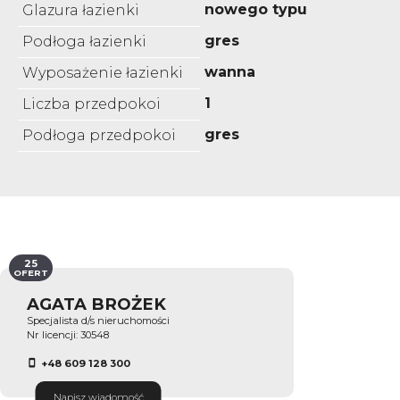
nowego typu
Glazura łazienki
gres
Podłoga łazienki
wanna
Wyposażenie łazienki
1
Liczba przedpokoi
gres
Podłoga przedpokoi
25
OFERT
AGATA BROŻEK
Specjalista d/s nieruchomości
Nr licencji: 30548
+48 609 128 300
Napisz wiadomość