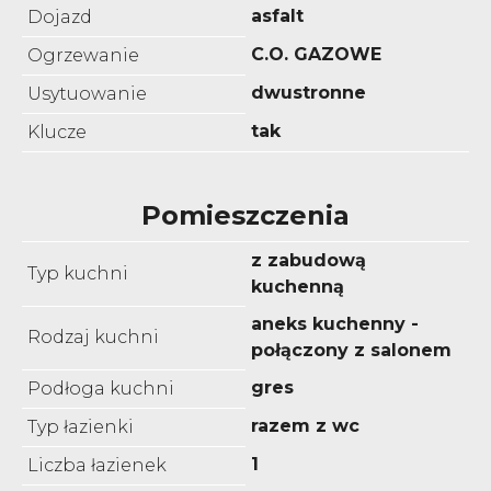
asfalt
Dojazd
C.O. GAZOWE
Ogrzewanie
dwustronne
Usytuowanie
tak
Klucze
Pomieszczenia
z zabudową
Typ kuchni
kuchenną
aneks kuchenny -
Rodzaj kuchni
połączony z salonem
gres
Podłoga kuchni
razem z wc
Typ łazienki
1
Liczba łazienek