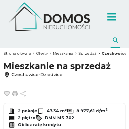
Strona główna
Oferty
Mieszkania
Sprzedaż
Czechowice-
Mieszkanie na sprzedaż
Czechowice-Dziedzice
Dodaj do ulubionych
Drukuj
Udostępnij
2
2 pokoje
47.34 m²
8 977,61 zł/m
2 piętro
DMN-MS-302
Oblicz ratę kredytu