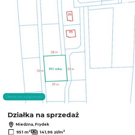
Dodaj
Oferta na wyłączność
Działka na sprzedaż
Miedźna, Frydek
2
2
951 m
141,96 zł/m