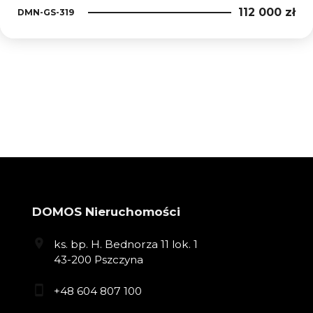
112 000 zł
DMN-GS-319
DOMOS Nieruchomości
ks. bp. H. Bednorza 11 lok. 1
43-200 Pszczyna
+48 604 807 100