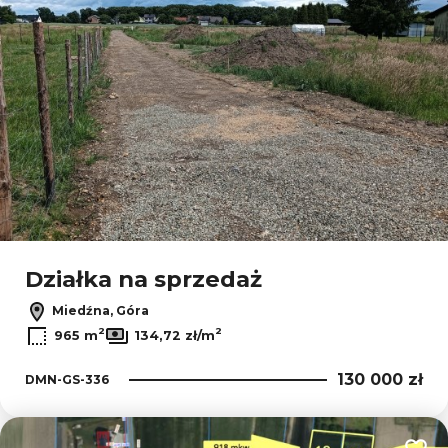
Działka na sprzedaż
Miedźna, Góra
2
2
965 m
134,72 zł/m
130 000 zł
DMN-GS-336