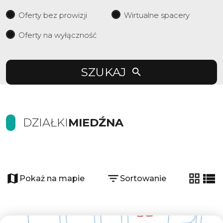
Oferty bez prowizji
Wirtualne spacery
Oferty na wyłączność
SZUKAJ
DZIAŁKI
MIEDŹNA
5
Pokaż na mapie
Sortowanie
tabela
list