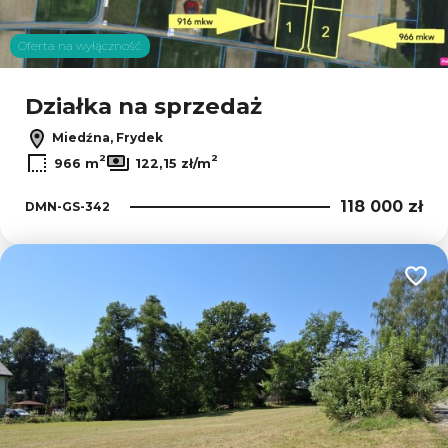
Oferta na wyłączność
Działka na sprzedaż
Miedźna, Frydek
2
2
966 m
122,15 zł/m
118 000 zł
DMN-GS-342
Dodaj