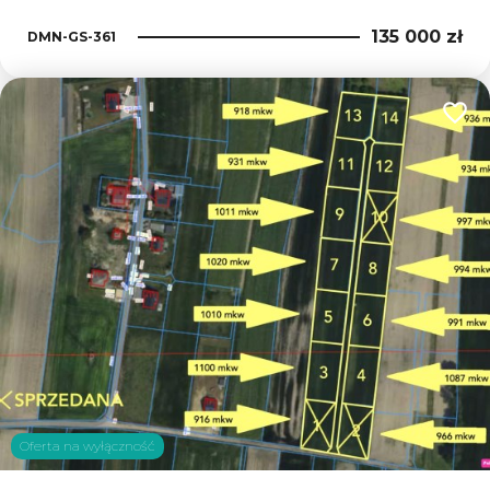
135 000 zł
DMN-GS-361
Dodaj
Oferta na wyłączność