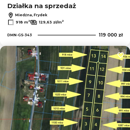
Działka na sprzedaż
Miedźna, Frydek
2
2
918 m
129,63 zł/m
119 000 zł
DMN-GS-343
Dodaj