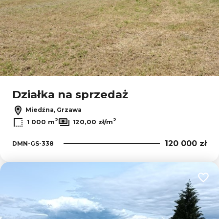
Działka na sprzedaż
Miedźna, Grzawa
2
2
1 000 m
120,00 zł/m
120 000 zł
DMN-GS-338
Dodaj