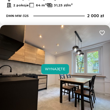
2
2
2 pokoje
64 m
31,25 zł/m
2 000 zł
DMN-MW-325
Dodaj
WYNAJĘTE