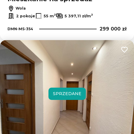
Wola
2
2
2 pokoje
55 m
5 397,11 zł/m
299 000 zł
DMN-MS-354
Dodaj
SPRZEDANE