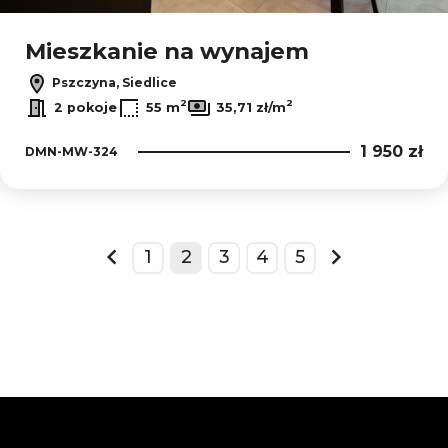
Mieszkanie na wynajem
Pszczyna, Siedlice
2
2
2 pokoje
55 m
35,71 zł/m
1 950 zł
DMN-MW-324
1
2
3
4
5
prev
next