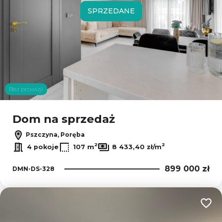
SPRZEDANE
Bez prowizji
Dom na sprzedaż
Pszczyna, Poręba
2
2
4 pokoje
107 m
8 433,40 zł/m
899 000 zł
DMN-DS-328
Dodaj