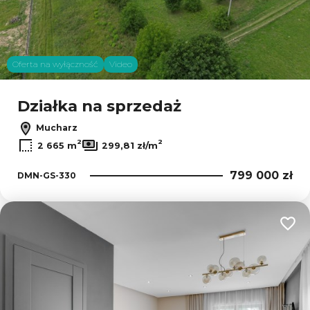
Oferta na wyłączność
Video
Działka na sprzedaż
Mucharz
2
2
2 665 m
299,81 zł/m
799 000 zł
DMN-GS-330
Dodaj