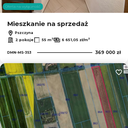
Oferta na wyłączność
Mieszkanie na sprzedaż
Pszczyna
2
2
2 pokoje
55 m
6 651,05 zł/m
369 000 zł
DMN-MS-353
Dodaj