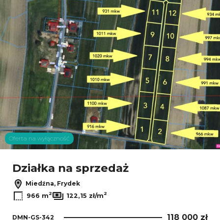
Oferta na wyłączność
Działka na sprzedaż
Miedźna, Frydek
2
2
966 m
122,15 zł/m
118 000 zł
DMN-GS-342