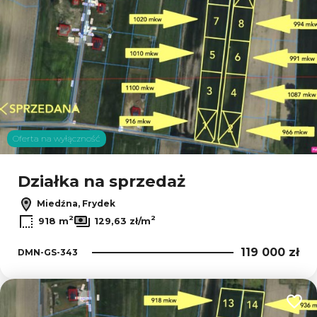
Oferta na wyłączność
Działka na sprzedaż
Miedźna, Frydek
2
2
918 m
129,63 zł/m
119 000 zł
DMN-GS-343
Dodaj