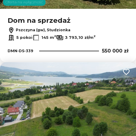
Oferta na wyłączność
Dom na sprzedaż
Pszczyna (gw), Studzionka
2
2
5 pokoi
145 m
3 793,10 zł/m
550 000 zł
DMN-DS-339
Dodaj