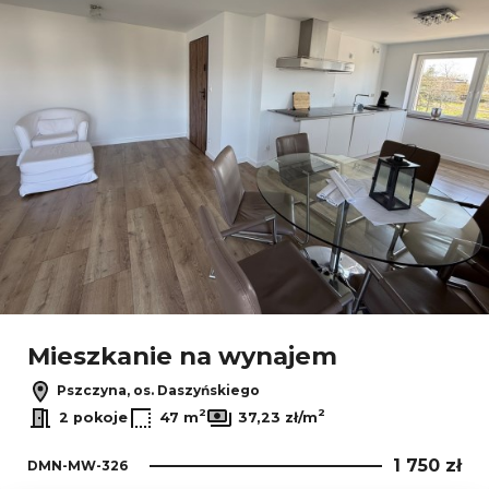
Mieszkanie na wynajem
Pszczyna, os. Daszyńskiego
2
2
2 pokoje
47 m
37,23 zł/m
1 750 zł
DMN-MW-326