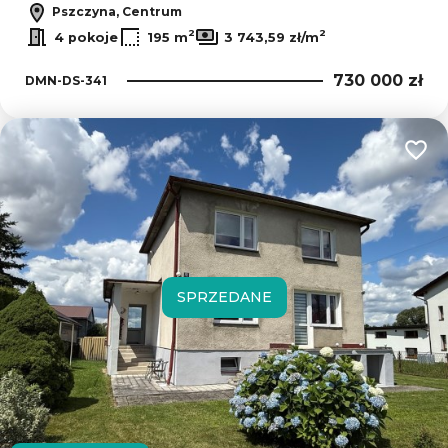
Pszczyna, Centrum
2
2
4 pokoje
195 m
3 743,59 zł/m
730 000 zł
DMN-DS-341
Dodaj
SPRZEDANE