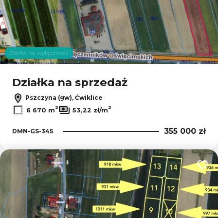
Oferta na wyłączność
Działka na sprzedaż
Pszczyna (gw), Ćwiklice
2
2
6 670 m
53,22 zł/m
355 000 zł
DMN-GS-345
Dodaj