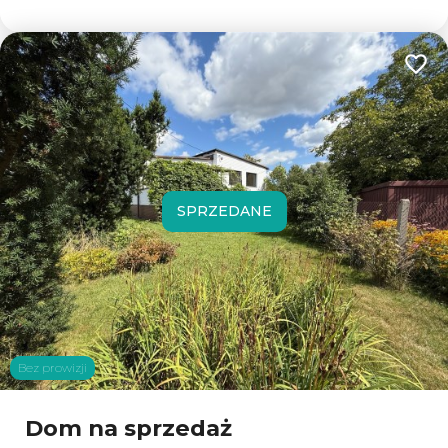
Dodaj
SPRZEDANE
Bez prowizji
Dom na sprzedaż