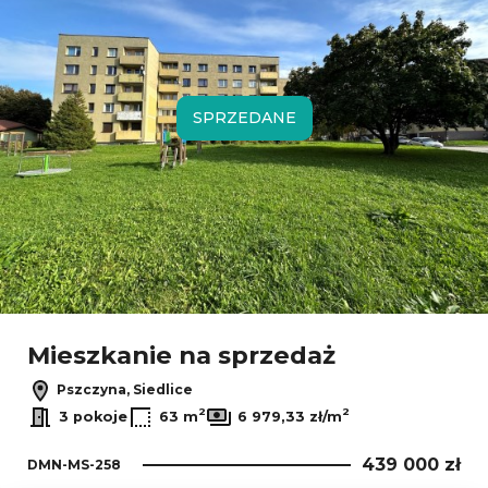
SPRZEDANE
Mieszkanie na sprzedaż
Pszczyna, Siedlice
2
2
3 pokoje
63 m
6 979,33 zł/m
439 000 zł
DMN-MS-258