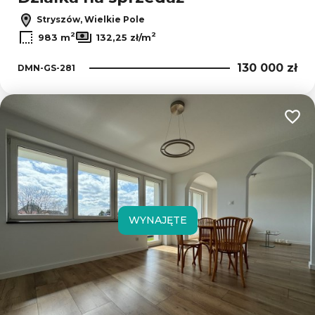
Stryszów, Wielkie Pole
2
2
983 m
132,25 zł/m
130 000 zł
DMN-GS-281
Dodaj
WYNAJĘTE