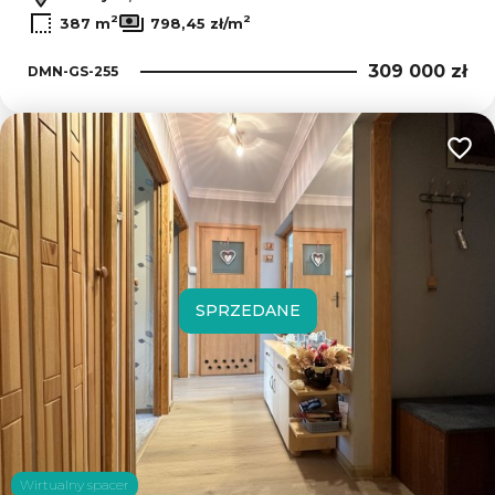
2
2
387 m
798,45 zł/m
309 000 zł
DMN-GS-255
Dodaj
SPRZEDANE
Wirtualny spacer