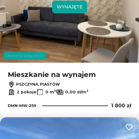
WYNAJĘTE
Oferta na wyłączność
Mieszkanie na wynajem
PSZCZYNA, PIASTÓW
2
2
2 pokoje
0 m
0,00 zł/m
1 800 zł
DMN-MW-259
Dodaj