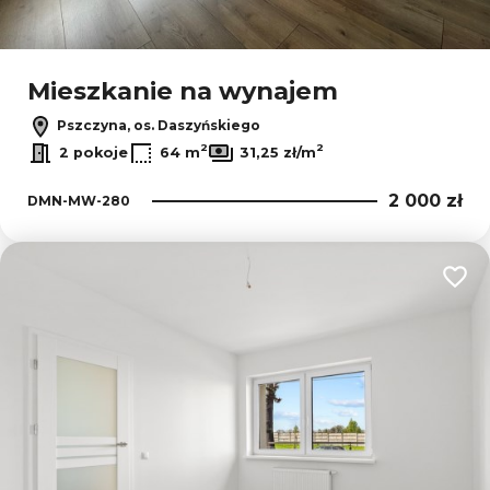
Mieszkanie na wynajem
Pszczyna, os. Daszyńskiego
2
2
2 pokoje
64 m
31,25 zł/m
2 000 zł
DMN-MW-280
Dodaj