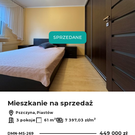
SPRZEDANE
Mieszkanie na sprzedaż
Pszczyna, Piastów
2
2
3 pokoje
61 m
7 397,03 zł/m
449 000 zł
DMN-MS-269