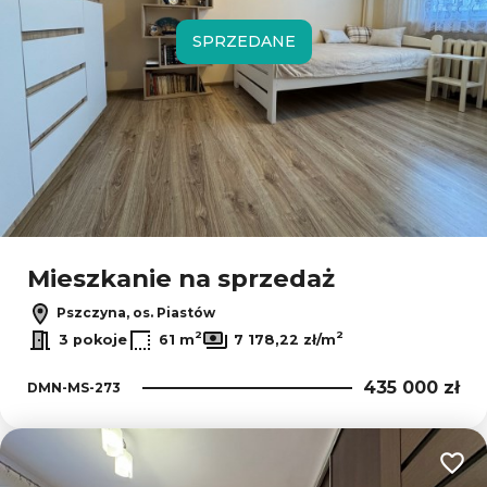
SPRZEDANE
Mieszkanie na sprzedaż
Pszczyna, os. Piastów
2
2
3 pokoje
61 m
7 178,22 zł/m
435 000 zł
DMN-MS-273
Dodaj