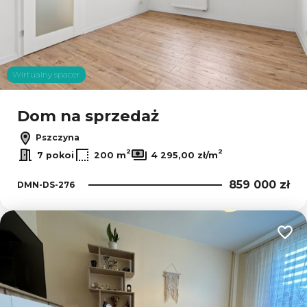
Wirtualny spacer
Dom na sprzedaż
Pszczyna
2
2
7 pokoi
200 m
4 295,00 zł/m
859 000 zł
DMN-DS-276
Dodaj