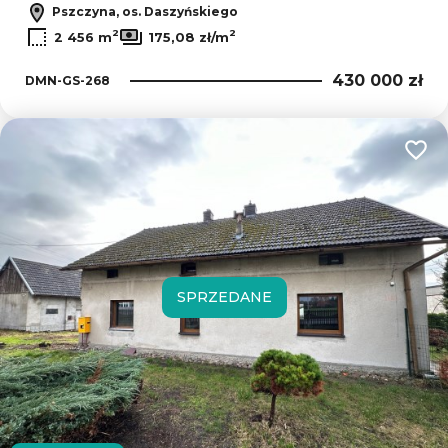
Pszczyna, os. Daszyńskiego
2
2
2 456 m
175,08 zł/m
430 000 zł
DMN-GS-268
Dodaj
SPRZEDANE