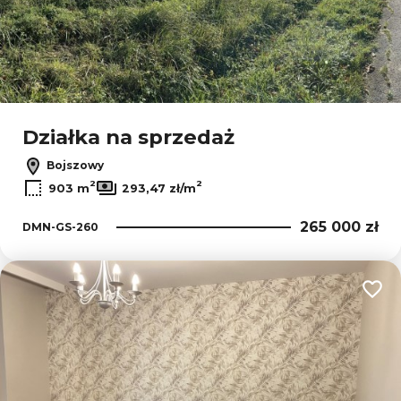
Działka na sprzedaż
Bojszowy
2
2
903 m
293,47 zł/m
265 000 zł
DMN-GS-260
Dodaj