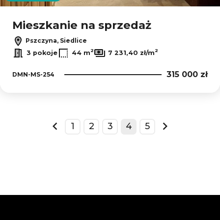
Mieszkanie na sprzedaż
Pszczyna, Siedlice
2
2
3 pokoje
44 m
7 231,40 zł/m
315 000 zł
DMN-MS-254
1
2
3
4
5
prev
next